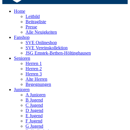
Home
Leitbild
Beitragliste
Presse
Alle Neuigkeiten
Fanshop
SVE Onlineshop
SVE Vereinskollektion
JSG Emstek-Bethen-Höltinghausen
Senioren
Herren 1
Herren 2
Herren 3
Alte Herren
Begegnungen
Junioren
A Junioren
B Jugend
C Jugend
D Jugend
E Jugend
F Jugend
G Jugend