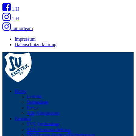
1.H
1.H
Juniorteam
Impressum
Datenschutzerklärung
Home
Leitbild
Beitragliste
Presse
Alle Neuigkeiten
Fanshop
SVE Onlineshop
SVE Vereinskollektion
JSG Emstek-Bethen-Höltinghausen