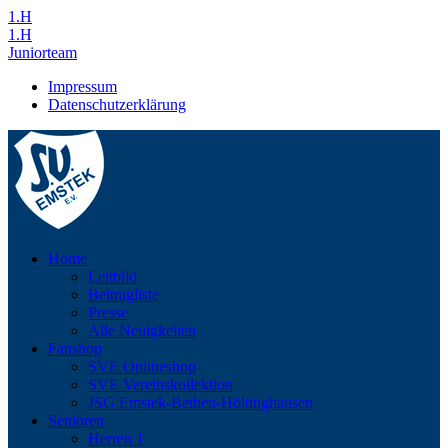
1.H
1.H
Juniorteam
Impressum
Datenschutzerklärung
Home
Leitbild
Beitragliste
Presse
Alle Neuigkeiten
Fanshop
SVE Onlineshop
SVE Vereinskollektion
JSG Emstek-Bethen-Höltinghausen
Senioren
Herren 1