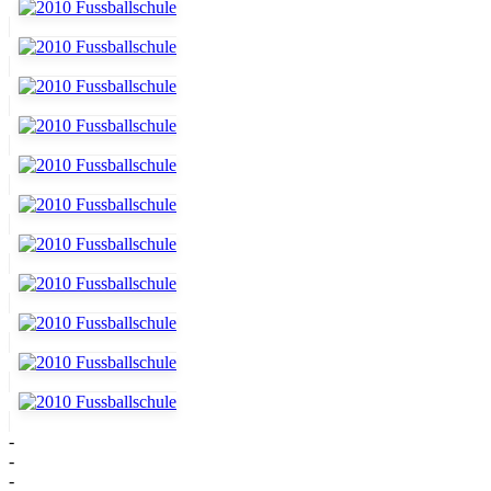
-
-
-