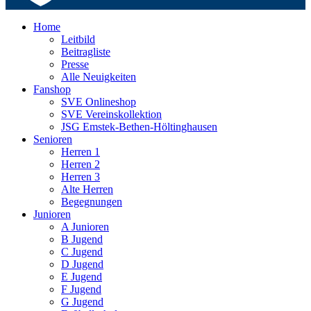
Home
Leitbild
Beitragliste
Presse
Alle Neuigkeiten
Fanshop
SVE Onlineshop
SVE Vereinskollektion
JSG Emstek-Bethen-Höltinghausen
Senioren
Herren 1
Herren 2
Herren 3
Alte Herren
Begegnungen
Junioren
A Junioren
B Jugend
C Jugend
D Jugend
E Jugend
F Jugend
G Jugend