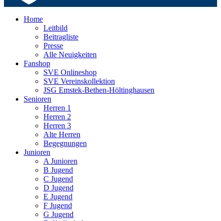
Home
Leitbild
Beitragliste
Presse
Alle Neuigkeiten
Fanshop
SVE Onlineshop
SVE Vereinskollektion
JSG Emstek-Bethen-Höltinghausen
Senioren
Herren 1
Herren 2
Herren 3
Alte Herren
Begegnungen
Junioren
A Junioren
B Jugend
C Jugend
D Jugend
E Jugend
F Jugend
G Jugend