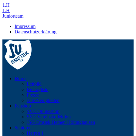
1.H
1.H
Juniorteam
Impressum
Datenschutzerklärung
Home
Leitbild
Beitragliste
Presse
Alle Neuigkeiten
Fanshop
SVE Onlineshop
SVE Vereinskollektion
JSG Emstek-Bethen-Höltinghausen
Senioren
Herren 1